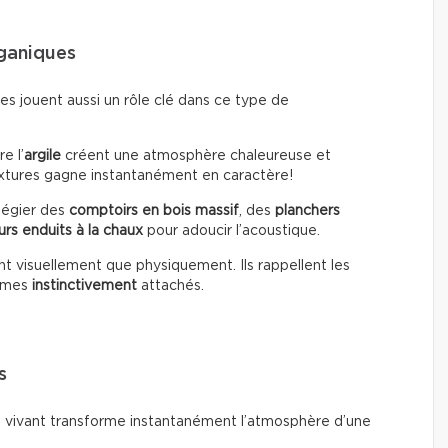
rganiques
es jouent aussi un rôle clé dans ce type de
e l’
argile
créent une atmosphère chaleureuse et
extures gagne instantanément en caractère!
ilégier des
comptoirs en bois massif
, des
planchers
rs enduits à la chaux
pour adoucir l’acoustique.
t visuellement que physiquement. Ils rappellent les
ommes
instinctivement
attachés.
s
u vivant transforme instantanément l’atmosphère d’une