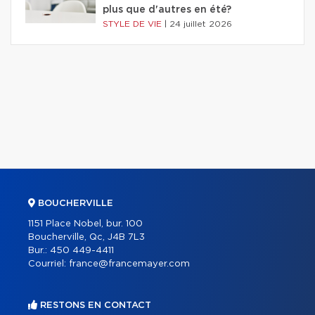
plus que d'autres en été?
STYLE DE VIE
|
24 juillet 2026
BOUCHERVILLE
1151 Place Nobel, bur. 100
Boucherville, Qc, J4B 7L3
Bur.:
450 449-4411
Courriel:
france@francemayer.com
RESTONS EN CONTACT