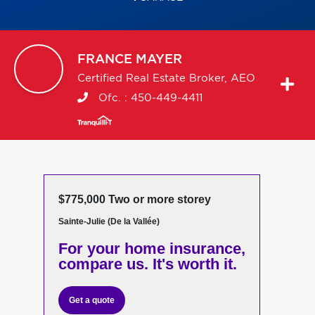
FRANCE
MAYER
Certified Real Estate Broker, AEO
Ofc. :
450-449-4411
$775,000 Two or more storey
Sainte-Julie (De la Vallée)
For your home insurance,
compare us. It's worth it.
Get a quote