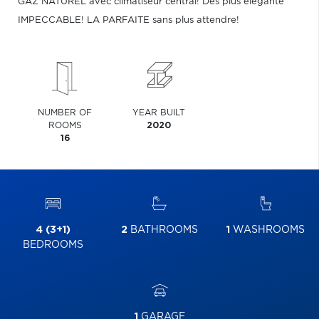
GAZ NATUREL avec climatiseur central! Des plus élégante
IMPECCABLE! LA PARFAITE sans plus attendre!
NUMBER OF
YEAR BUILT
ROOMS
2020
16
4 (3+1)
2
BATHROOMS
1
WASHROOMS
BEDROOMS
1
GARAGE