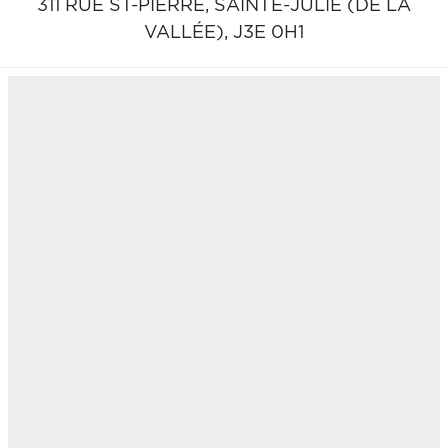
311 RUE ST-PIERRE,
SAINTE-JULIE (DE LA
VALLÉE),
J3E 0H1