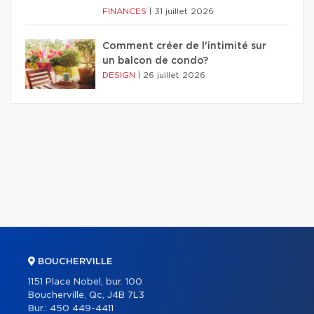
FINANCES
|
31 juillet 2026
Comment créer de l'intimité sur
un balcon de condo?
DESIGN
|
26 juillet 2026
BOUCHERVILLE
1151 Place Nobel, bur. 100
Boucherville, Qc, J4B 7L3
Bur.:
450 449-4411