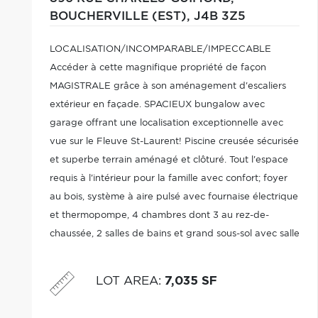
BOUCHERVILLE (EST),
J4B 3Z5
LOCALISATION/INCOMPARABLE/IMPECCABLE
Accéder à cette magnifique propriété de façon
MAGISTRALE grâce à son aménagement d'escaliers
extérieur en façade. SPACIEUX bungalow avec
garage offrant une localisation exceptionnelle avec
vue sur le Fleuve St-Laurent! Piscine creusée sécurisée
et superbe terrain aménagé et clôturé. Tout l'espace
requis à l'intérieur pour la famille avec confort; foyer
au bois, système à aire pulsé avec fournaise électrique
et thermopompe, 4 chambres dont 3 au rez-de-
chaussée, 2 salles de bains et grand sous-sol avec salle
familiale cinéma maison et beaucoup de rangements.
Entretenue avec très grand soin! VOTRE CHOIX!
LOT AREA
:
7,035 SF