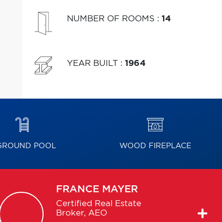
NUMBER OF ROOMS
:
14
YEAR BUILT
:
1964
GROUND POOL
WOOD FIREPLACE
FRANCE
MAYER
Certified Real Estate
Broker, AEO