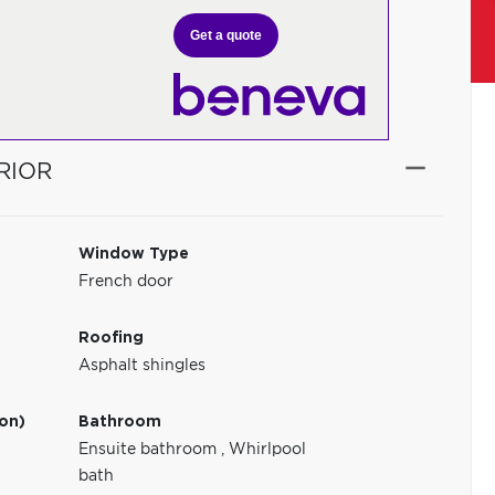
Get a quote
RIOR
Window Type
French door
Roofing
Asphalt shingles
ion)
Bathroom
Ensuite bathroom
,
Whirlpool
bath