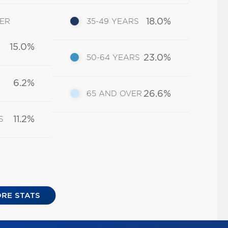
18.0%
DER
35-49 YEARS
15.0%
23.0%
50-64 YEARS
6.2%
26.6%
65 AND OVER
11.2%
S
RE STATS