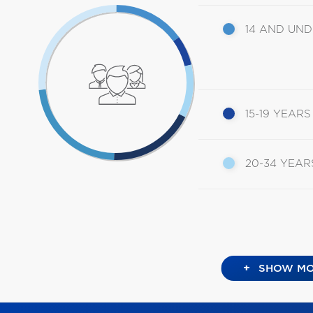
14 AND UN
15-19 YEARS
20-34 YEAR
+
SHOW MO