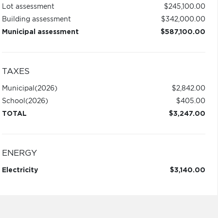
Lot assessment
$245,100.00
Building assessment
$342,000.00
Municipal assessment
$587,100.00
TAXES
Municipal
(2026)
$2,842.00
School
(2026)
$405.00
TOTAL
$3,247.00
ENERGY
Electricity
$3,140.00