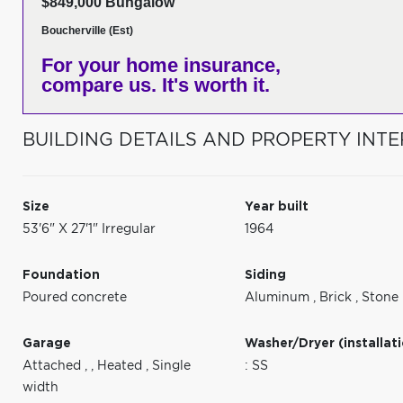
$849,000 Bungalow
Boucherville (Est)
For your home insurance,
compare us. It's worth it.
BUILDING DETAILS AND PROPERTY INTE
Size
Year built
53'6" X 27'1" Irregular
1964
Foundation
Siding
Poured concrete
Aluminum
,
Brick
,
Stone
Garage
Washer/Dryer (installat
Attached
,
,
Heated
,
Single
: SS
width