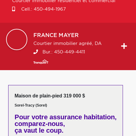
Courtier immobilier résidentiel et commercial
Cell.:
450-494-1967
FRANCE
MAYER
Courtier immobilier agréé, DA
Bur.:
450-449-4411
Maison de plain-pied 319 000 $
Sorel-Tracy (Sorel)
Pour votre
assurance habitation,
comparez-nous,
ça vaut le coup.